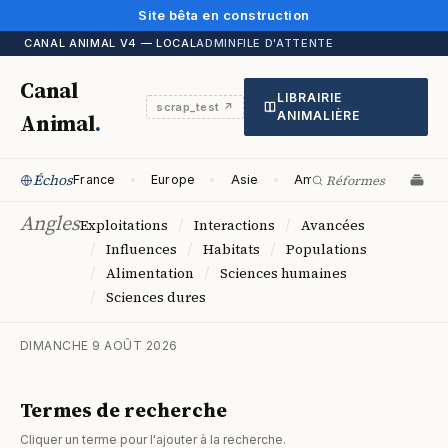
Site bêta en construction
CANAL ANIMAL V4 — LOCAL
ADMIN
FILE D'ATTENTE
Canal
LIBRAIRIE
scrap_test ↗
Animal
.
ANIMALIÈRE
Échos
France
Europe
Asie
Amériques
Océani
Angles
/
/
Exploitations
Interactions
Avancées
/
/
/
Influences
Habitats
Populations
/
/
Alimentation
Sciences humaines
/
Sciences dures
DIMANCHE 9 AOÛT 2026
Termes de recherche
Cliquer un terme pour l'ajouter à la recherche.