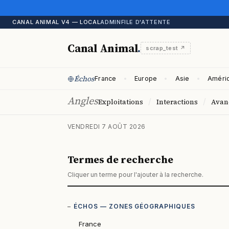
CANAL ANIMAL V4 — LOCAL
ADMIN
FILE D'ATTENTE
Canal Animal
.
scrap_test ↗
Échos
France
Europe
Asie
Améri
Angles
/
/
Exploitations
Interactions
Avan
VENDREDI 7 AOÛT 2026
Termes de recherche
Cliquer un terme pour l'ajouter à la recherche.
ÉCHOS — ZONES GÉOGRAPHIQUES
France