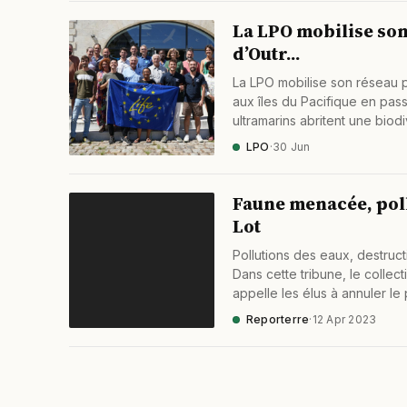
La LPO mobilise son
d’Outr...
La LPO mobilise son réseau p
aux îles du Pacifique en passa
ultramarins abritent une biod
LPO
·
30 Jun
Faune menacée, poll
Lot
Pollutions des eaux, destruc
Dans cette tribune, le collecti
appelle les élus à annuler l
Reporterre
·
12 Apr 2023