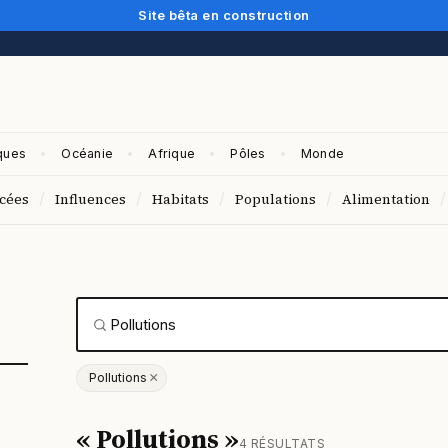
Site bêta en construction
ques
Océanie
Afrique
Pôles
Monde
/
/
/
/
/
cées
Influences
Habitats
Populations
Alimentation
×
Pollutions
« Pollutions »
4 RÉSULTATS