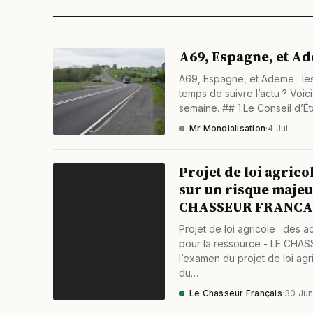
A69, Espagne, et Ade
A69, Espagne, et Ademe : les
temps de suivre l’actu ? Voic
semaine. ## 1.Le Conseil d’Ét
Mr Mondialisation
·
4 Jul
Projet de loi agricol
sur un risque majeu
CHASSEUR FRANCA
Projet de loi agricole : des a
pour la ressource - LE CHA
l’examen du projet de loi agr
du…
Le Chasseur Français
·
30 Ju