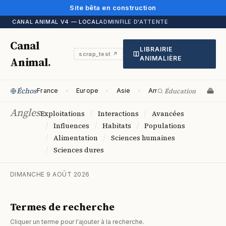
Site bêta en construction
CANAL ANIMAL V4 — LOCAL
ADMIN
FILE D'ATTENTE
Canal
LIBRAIRIE
scrap_test ↗
Animal
.
ANIMALIÈRE
Échos
France
Europe
Asie
Amériques
Océani
Angles
/
/
Exploitations
Interactions
Avancées
/
/
/
Influences
Habitats
Populations
/
/
Alimentation
Sciences humaines
/
Sciences dures
DIMANCHE 9 AOÛT 2026
Termes de recherche
Cliquer un terme pour l'ajouter à la recherche.