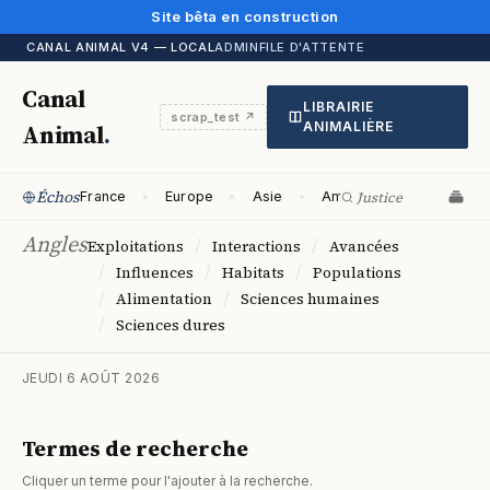
Site bêta en construction
CANAL ANIMAL V4 — LOCAL
ADMIN
FILE D'ATTENTE
Canal
LIBRAIRIE
scrap_test ↗
Animal
.
ANIMALIÈRE
Échos
France
Europe
Asie
Amériques
Océani
Angles
/
/
Exploitations
Interactions
Avancées
/
/
/
Influences
Habitats
Populations
/
/
Alimentation
Sciences humaines
/
Sciences dures
JEUDI 6 AOÛT 2026
Termes de recherche
Cliquer un terme pour l'ajouter à la recherche.