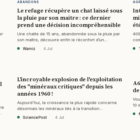
ABANDONS
AG
Le refuge récupère un chat laissé sous
In
la pluie par son maitre : ce dernier
mi
prend une décision incompréhensible
ét
er
Une chatte de 15 ans, abandonnée sous la pluie par
400
son maître, découvre enfin le réconfort d’un
com
canapé… avant d’être arrachée à ce refuge…
l’a
Wamiz
·
4 Jul
L'incroyable explosion de l'exploitation
A6
l
des "minéraux critiques" depuis les
de
années 1960 !
Vou
Aujourd'hui, la croissance la plus rapide concerne
10 
ne
désormais les minéraux liés à la transition
Con
énergétique. Quels sont ces minéraux ?
SciencePost
·
4 Jul