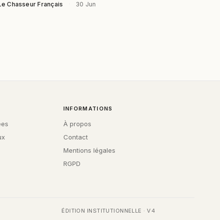
Le Chasseur Français
·
30 Jun
INFORMATIONS
ées
À propos
ux
Contact
Mentions légales
RGPD
ÉDITION INSTITUTIONNELLE · V4