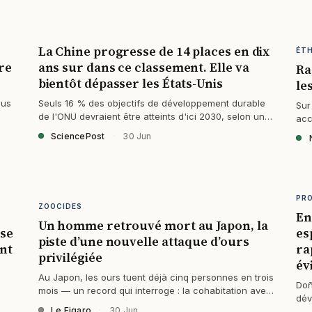
La Chine progresse de 14 places en dix
ÉT
re
ans sur dans ce classement. Elle va
Ra
bientôt dépasser les États-Unis
le
ous
Seuls 16 % des objectifs de développement durable
Sur
de l'ONU devraient être atteints d'ici 2030, selon un
acc
nouveau rapport.
moi
SciencePost
·
30 Jun
PR
ZOOCIDES
En
Un homme retrouvé mort au Japon, la
ise
es
piste d’une nouvelle attaque d’ours
nt
ra
privilégiée
év
Au Japon, les ours tuent déjà cinq personnes en trois
n
Doñ
mois — un record qui interroge : la cohabitation avec
dév
ces prédateurs est-elle encore…
Le Figaro
·
30 Jun
cha