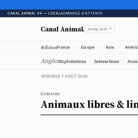
CANAL ANIMAL V4 — LOCAL
ADMIN
FILE D'ATTENTE
Canal Animal
.
scrap_test ↗
Échos
France
Europe
Asie
Améri
Angles
/
/
Exploitations
Interactions
Avan
VENDREDI 7 AOÛT 2026
DOMAINE
Animaux libres & li