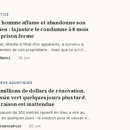
STICE
 homme affame et abandonne son
ien : la justice le condamne à 8 mois
 prison ferme
el, réduite à l’état d’os apparents, a survécu à
bandon de son propriétaire… mais que lui a-t-il
iment infligé ?
Wamiz
·
30 Jun
IEUX AQUATIQUES
 millions de dollars de rénovation.
ssin vert quelques jours plus tard.
 raison est inattendue
bassin de 500 mètres repeint en bleu a viré au
t en quelques jours : la solution pour le sauver est
n plus petite qu’un grain de…
SciencePost
·
30 Jun