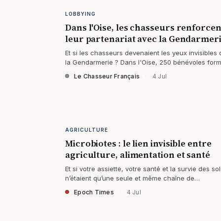
LOBBYING
Dans l'Oise, les chasseurs renforcen
leur partenariat avec la Gendarmer
Et si les chasseurs devenaient les yeux invisibles 
la Gendarmerie ? Dans l'Oise, 250 bénévoles for
à repérer chaque menace dans les…
Le Chasseur Français
·
4 Jul
AGRICULTURE
Microbiotes : le lien invisible entre
agriculture, alimentation et santé
Et si votre assiette, votre santé et la survie des so
n’étaient qu’une seule et même chaîne de
dépendances ? Le lien invisible qui nous…
Epoch Times
·
4 Jul