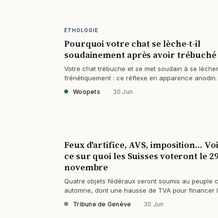
ÉTHOLOGIE
Pourquoi votre chat se lèche-t-il
soudainement après avoir trébuché 
Votre chat trébuche et se met soudain à se léche
frénétiquement : ce réflexe en apparence anodin
cache un mécanisme de survie bien plus…
Woopets
·
30 Jun
Feux d'artifice, AVS, imposition… Voi
ce sur quoi les Suisses voteront le 2
novembre
Quatre objets fédéraux seront soumis au peuple c
automne, dont une hausse de TVA pour financer 
13e rente AVS.
Tribune de Genève
·
30 Jun