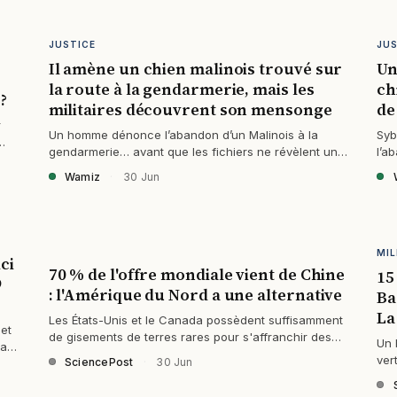
JUSTICE
JU
Il amène un chien malinois trouvé sur
Un
la route à la gendarmerie, mais les
ch
?
militaires découvrent son mensonge
de
r
Un homme dénonce l’abandon d’un Malinois à la
Syb
gendarmerie… avant que les fichiers ne révèlent un
l’a
mensonge bien plus gros.
vra
Wamiz
·
30 Jun
MIL
ci
70 % de l'offre mondiale vient de Chine
15
9
: l'Amérique du Nord a une alternative
Ba
La
Les États-Unis et le Canada possèdent suffisamment
et
de gisements de terres rares pour s'affranchir des
Un 
la
importations chinoises.
ver
SciencePost
·
30 Jun
bie