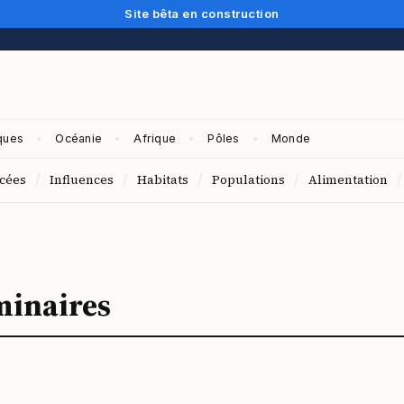
Site bêta en construction
ques
Océanie
Afrique
Pôles
Monde
/
/
/
/
/
cées
Influences
Habitats
Populations
Alimentation
minaires