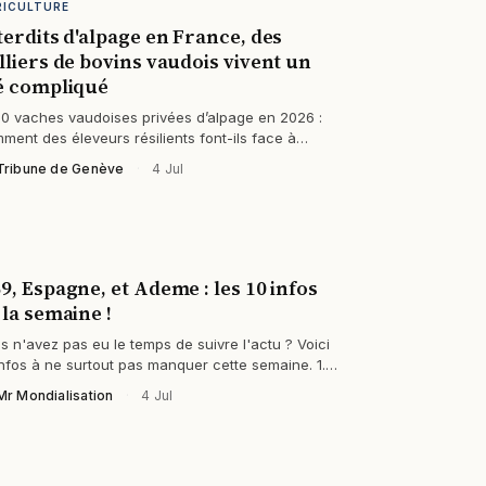
RICULTURE
terdits d'alpage en France, des
lliers de bovins vaudois vivent un
é compliqué
0 vaches vaudoises privées d’alpage en 2026 :
ment des éleveurs résilients font-ils face à
bsence de solution ?
Tribune de Genève
·
4 Jul
9, Espagne, et Ademe : les 10 infos
 la semaine !
s n'avez pas eu le temps de suivre l'actu ? Voici
infos à ne surtout pas manquer cette semaine. 1.Le
seil d'État valide…
Mr Mondialisation
·
4 Jul