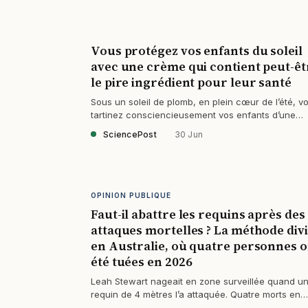
Vous protégez vos enfants du soleil
avec une crème qui contient peut-êt
le pire ingrédient pour leur santé
Sous un soleil de plomb, en plein cœur de l’été, v
tartinez consciencieusement vos enfants d’une
épaisse couche de crème pour les…
SciencePost
·
30 Jun
OPINION PUBLIQUE
Faut-il abattre les requins après des
attaques mortelles ? La méthode div
en Australie, où quatre personnes o
été tuées en 2026
Leah Stewart nageait en zone surveillée quand u
requin de 4 mètres l’a attaquée. Quatre morts en
2026 en Australie : faut-il abattre les…