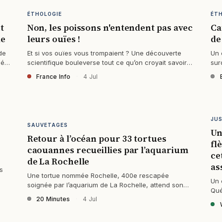
ÉTHOLOGIE
ÉT
t
Non, les poissons n'entendent pas avec
Ca
ie
leurs ouïes !
de
de
Et si vos ouïes vous trompaient ? Une découverte
Un 
més
scientifique bouleverse tout ce qu’on croyait savoir
sur
sur l’audition des poissons.
y a
France Info
·
4 Jul
JU
SAUVETAGES
Un
Retour à l’océan pour 33 tortues
fl
caouannes recueillies par l’aquarium
ce
de La Rochelle
as
ls
Une tortue nommée Rochelle, 400e rescapée
Un 
soignée par l’aquarium de La Rochelle, attend son
Qué
retour dans l’océan après des mois de soins…
20 Minutes
·
4 Jul
? L