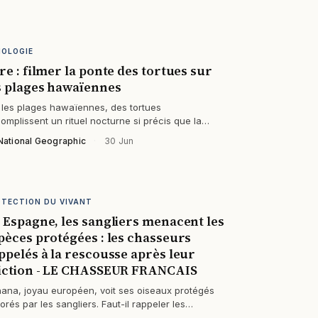
HOLOGIE
re : filmer la ponte des tortues sur
s plages hawaïennes
 les plages hawaïennes, des tortues
omplissent un rituel nocturne si précis que la
ndre lumière peut tout faire échouer. Comment…
National Geographic
·
30 Jun
OTECTION DU VIVANT
 Espagne, les sangliers menacent les
pèces protégées : les chasseurs
ppelés à la rescousse après leur
iction - LE CHASSEUR FRANCAIS
ana, joyau européen, voit ses oiseaux protégés
orés par les sangliers. Faut-il rappeler les
sseurs pour sauver ce qui reste de…