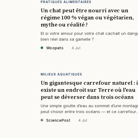
PRATIQUES ALIMENTAIRES
Un chat peut être nourri avec un
régime 100 % végan ou végétarien,
mythe ou réalité ?
Et si votre amour pour votre chat cachait un dang
bien réel dans sa gamelle ?
Woopets
·
4 Jul
MILIEUX AQUATIQUES
Un gigantesque carrefour naturel : i
existe un endroit sur Terre où l'eau
peut se déverser dans trois océans
Une simple goutte d’eau au sommet d’une montag
peut choisir entre trois océans — et ce carrefour
naturel défie toute logique. Comment un…
SciencePost
·
4 Jul