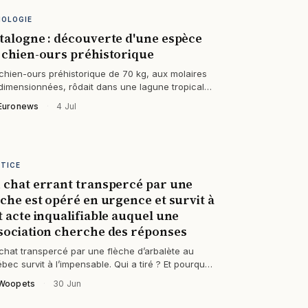
HOLOGIE
talogne : découverte d'une espèce
 chien-ours préhistorique
chien-ours préhistorique de 70 kg, aux molaires
dimensionnées, rôdait dans une lagune tropicale il
 16 millions d’années… et…
Euronews
·
4 Jul
STICE
 chat errant transpercé par une
èche est opéré en urgence et survit à
t acte inqualifiable auquel une
sociation cherche des réponses
chat transpercé par une flèche d’arbalète au
bec survit à l’impensable. Qui a tiré ? Et pourquoi
’association qui le soigne…
Woopets
·
30 Jun